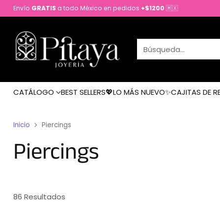
Envío
GRATIS
a todo México en pedidos
+$1200
🇲🇽
Búsqueda…
CATÁLOGO
BEST SELLERS💖
LO MÁS NUEVO✨
CAJITAS DE R
Inicio
Piercings
Piercings
86 Resultados