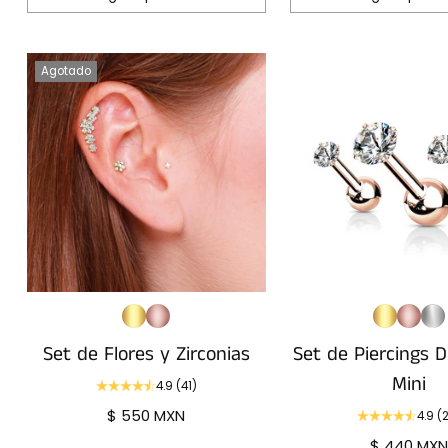
Cantidad
Cantidad
Agotado
Set de Flores y Zirconias
Set de Piercings Diamantes
Mini
4.9
(41)
$ 550 MXN
4.9
(
$ 440 MX