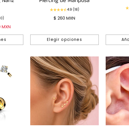
 Nariz
Piercing de Mariposa
4.9
(18)
$ 260 MXN
20)
0 MXN
nes
Elegir opciones
Aña
Cantidad
Cantidad