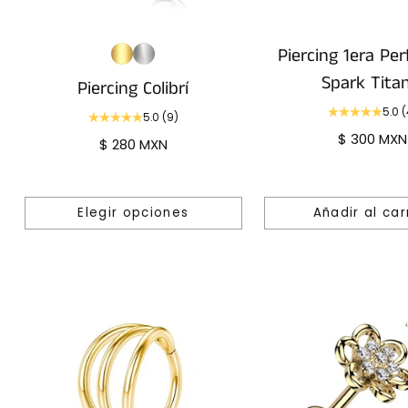
Piercing 1era Per
Spark Titan
Piercing Colibrí
5.0
(
5.0
(9)
$ 300 MXN
$ 280 MXN
Elegir opciones
Añadir al car
Cantidad
Cantidad