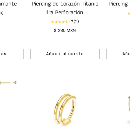
iamante
Piercing de Corazón Titanio
Piercing
1ra Perforación
13)
4.7
(11)
$ 280 MXN
nes
Añadir al carrito
Aña
Cantidad
Cantidad