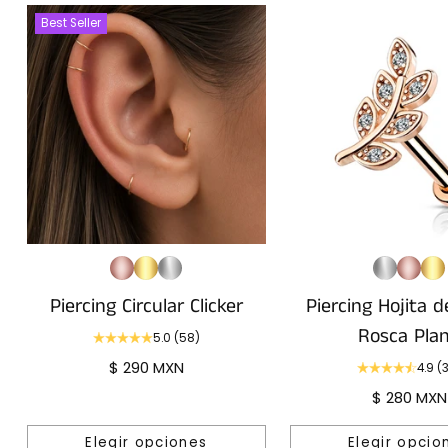
Best Seller
Piercing Circular Clicker
Piercing Hojita d
Rosca Pla
5.0
(58)
$ 290 MXN
4.9
(
$ 280 MXN
Elegir opciones
Elegir opcio