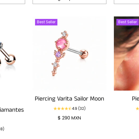
Cantidad
Cantidad
Best Seller
Best Seller
Piercing Varita Sailor Moon
Pi
4.9
(32)
$ 290 MXN
28)
N