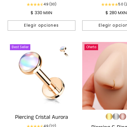
4.9
(30)
5.0
(
$ 330 MXN
$ 280 MXN
Elegir opciones
Elegir opcio
Cantidad
Cantidad
Best Seller
Oferta
Piercing Cristal Aurora
4.9
(22)