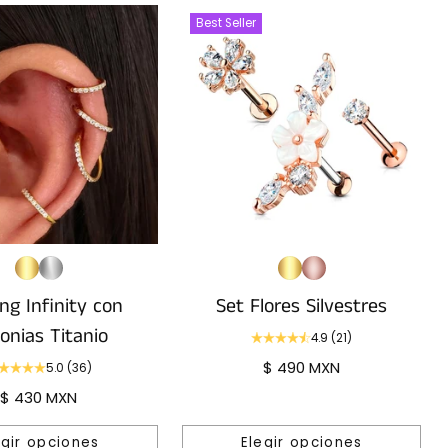
Best Seller
ing Infinity con
Set Flores Silvestres
conias Titanio
4.9
(21)
$ 490 MXN
5.0
(36)
$ 430 MXN
egir opciones
Elegir opciones