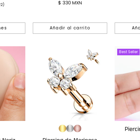
$ 330 MXN
22)
nes
Añadir al carrito
Aña
Cantidad
Cantidad
Best Seller
Pierc