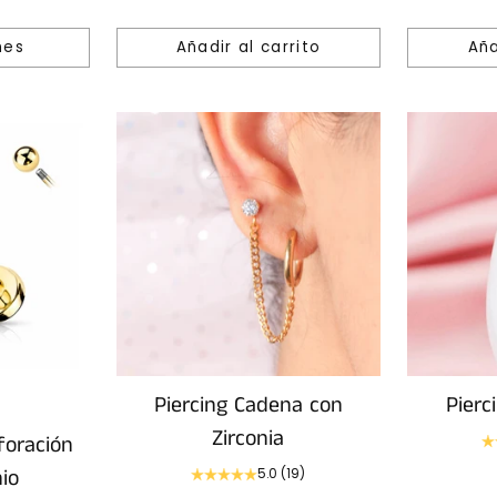
nes
Añadir al carrito
Aña
Cantidad
Cantidad
Piercing Cadena con
Pierc
Zirconia
foración
nio
5.0
(19)