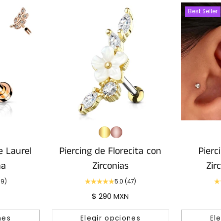
Best Seller
e Laurel
Piercing de Florecita con
Pierc
na
Zirconias
Zir
39)
5.0
(47)
$ 290 MXN
nes
Elegir opciones
El