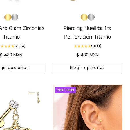
 Aro Glam Zirconias
Piercing Huellita 1ra
Titanio
Perforación Titanio
5.0
(4)
5.0
(1)
$ 430 MXN
$ 430 MXN
egir opciones
Elegir opciones
Cantidad
Best Seller