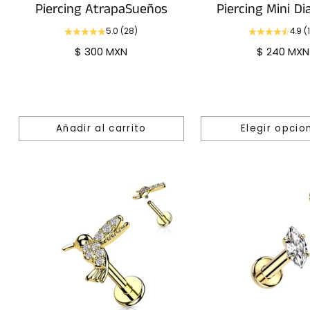
Piercing AtrapaSueños
Piercing Mini D
5.0
(28)
4.9
(
$ 300 MXN
$ 240 MXN
Añadir al carrito
Elegir opcio
Cantidad
Cantidad