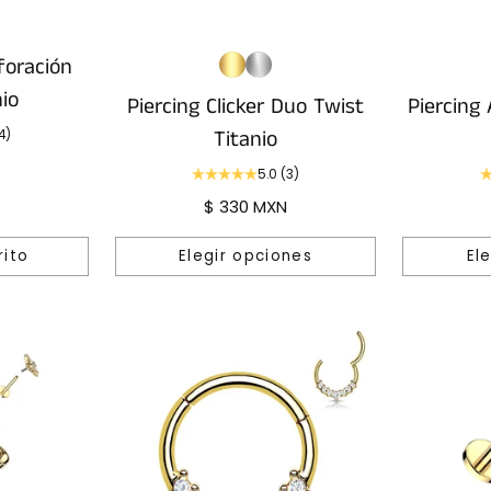
foración
io
Piercing Clicker Duo Twist
Piercing
Titanio
4)
5.0
(3)
$ 330 MXN
rito
Elegir opciones
El
Cantidad
Cantidad