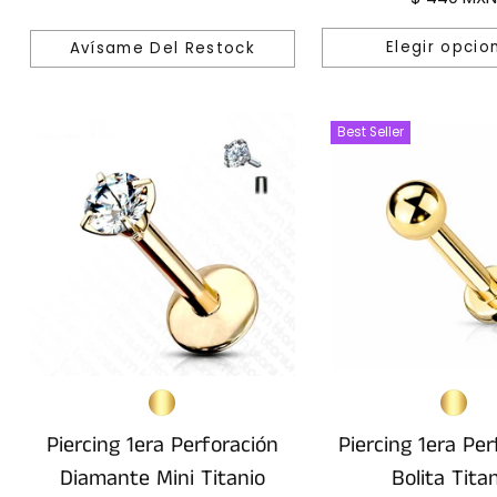
Elegir opcio
Avísame Del Restock
Cantidad
Best Seller
Piercing 1era Perforación
Piercing 1era Per
Diamante Mini Titanio
Bolita Tita