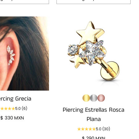
Cantidad
ercing Grecia
Piercing Estrellas Rosca
5.0
(6)
$ 330 MXN
Plana
5.0
(30)
$ 290 MXN