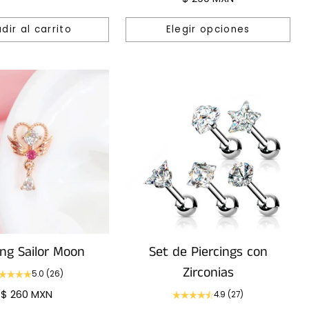
dir al carrito
Elegir opciones
Cantidad
ing Sailor Moon
Set de Piercings con
Zirconias
5.0
(26)
$ 260 MXN
4.9
(27)