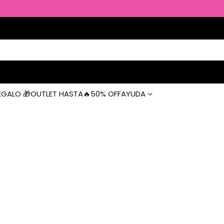
EGALO 🎁
OUTLET HASTA🔥50% OFF
AYUDA