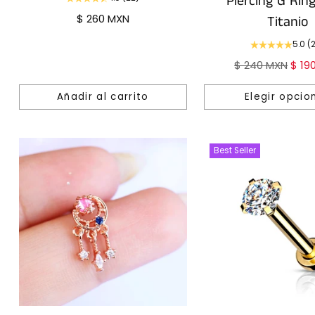
Piercing G Ring
$ 260 MXN
Titanio
5.0
(
Precio
$ 240 MXN
$ 19
habitual
Añadir al carrito
Elegir opcio
Cantidad
Cantidad
Best Seller