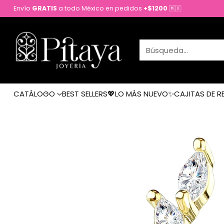
Envío
GRATIS
a todo México en pedidos
+$1200
🇲🇽
Búsqueda…
CATÁLOGO
BEST SELLERS💖
LO MÁS NUEVO✨
CAJITAS DE R