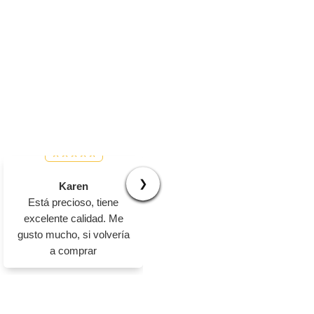
❯
Karen
Jhovanny
Está precioso, tiene
Muy buena calidad,
excelente calidad. Me
excelente producto 100%
gusto mucho, si volvería
confiable
a comprar