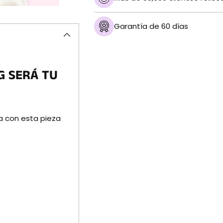
Garantía de 60 días
Añadir
un
producto
G SERÁ TU
a
la
cesta
a con esta pieza