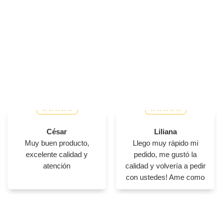
César
Liliana
Muy buen producto,
Llego muy rápido mi
excelente calidad y
pedido, me gustó la
atención
calidad y volvería a pedir
con ustedes! Ame como
se ve mi producto en
físico 😊