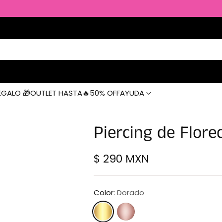
EGALO 🎁
OUTLET HASTA🔥50% OFF
AYUDA
Piercing de Flore
$ 290 MXN
Precio
habitual
Color:
Dorado