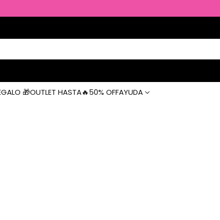
EGALO 🎁
OUTLET HASTA🔥50% OFF
AYUDA