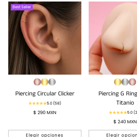
Best Seller
Piercing Circular Clicker
Piercing G Ring
Titanio
5.0
(58)
$ 290 MXN
5.0
(
$ 240 MXN
Elegir opciones
Elegir opcio