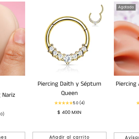
Agotado
Piercing Daith y Séptum
Piercing
Queen
 Nariz
5.0
(4)
$ 400 MXN
20)
nes
Añadir al carrito
Avísa