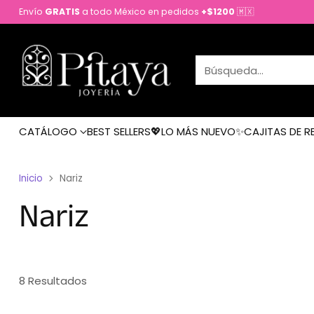
Envío
GRATIS
a todo México en pedidos
+$1200
🇲🇽
Búsqueda…
CATÁLOGO
BEST SELLERS💖
LO MÁS NUEVO✨
CAJITAS DE R
Inicio
Nariz
Nariz
8 Resultados