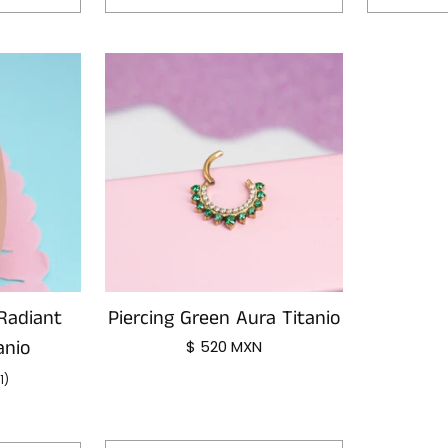
Cantidad
Radiant
Piercing Green Aura Titanio
anio
$ 520 MXN
1)