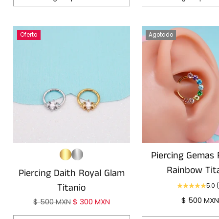
Cantidad
Cantidad
Oferta
Agotado
Piercing Gemas 
Rainbow Tit
Piercing Daith Royal Glam
Titanio
5.0
(
$ 500 MXN
Precio
$ 500 MXN
$ 300 MXN
habitual