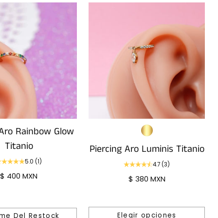
 Aro Rainbow Glow
Titanio
Piercing Aro Luminis Titanio
5.0
(1)
4.7
(3)
$ 400 MXN
$ 380 MXN
Elegir opciones
me Del Restock