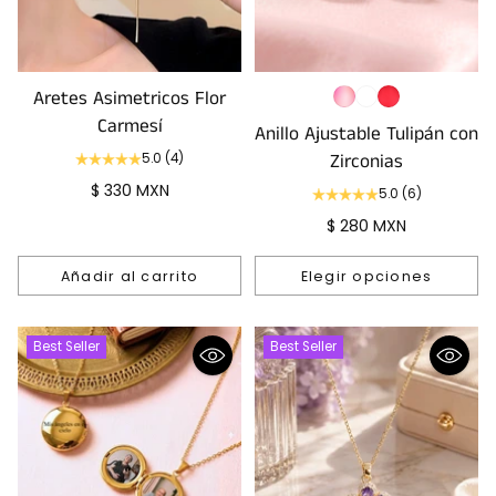
Aretes Asimetricos Flor
Carmesí
Anillo Ajustable Tulipán con
Zirconias
5.0
(4)
$ 330 MXN
5.0
(6)
$ 280 MXN
Añadir al carrito
Elegir opciones
Cantidad
Cantidad
Best Seller
Best Seller