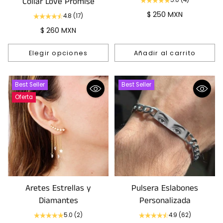
Collar Love Promise
5.0
(4)
$ 250 MXN
4.8
(17)
$ 260 MXN
Elegir opciones
Añadir al carrito
Cantidad
Cantidad
Best Seller
Best Seller
Oferta
Aretes Estrellas y
Pulsera Eslabones
Diamantes
Personalizada
5.0
(2)
4.9
(62)