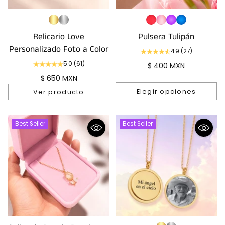
Relicario Love
Pulsera Tulipán
Personalizado Foto a Color
4.9
(27)
5.0
(61)
$ 400 MXN
$ 650 MXN
Elegir opciones
Ver producto
Cantidad
Best Seller
Best Seller