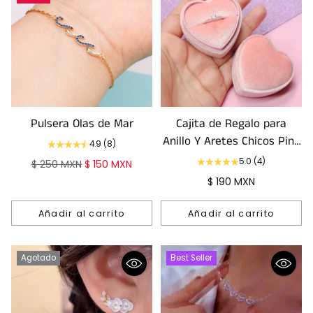
Pulsera Olas de Mar
Cajita de Regalo para
Anillo Y Aretes Chicos Pink
4.9
(8)
Heart
5.0
(4)
Precio
$ 250 MXN
$ 150 MXN
habitual
$ 190 MXN
Añadir al carrito
Añadir al carrito
Cantidad
Cantidad
Agotado
Best Seller