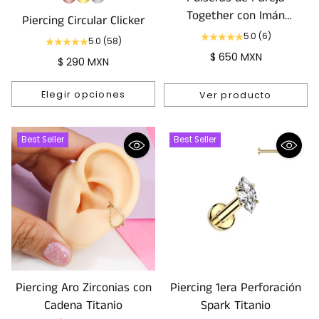
Together con Imán
Piercing Circular Clicker
Personalizada
5.0
(6)
5.0
(58)
$ 650 MXN
$ 290 MXN
Elegir opciones
Ver producto
Cantidad
Best Seller
Best Seller
Piercing Aro Zirconias con
Piercing 1era Perforación
Cadena Titanio
Spark Titanio