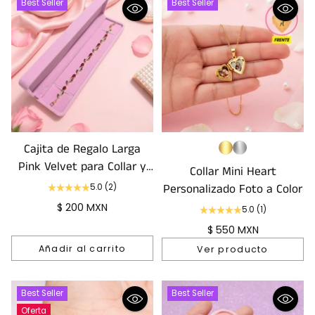
Best Seller
Best Seller
Cajita de Regalo Larga
Pink Velvet para Collar y
Collar Mini Heart
Pulsera
Personalizado Foto a Color
5.0
(2)
$ 200 MXN
5.0
(1)
$ 550 MXN
Añadir al carrito
Ver producto
Cantidad
Best Seller
Best Seller
Oferta