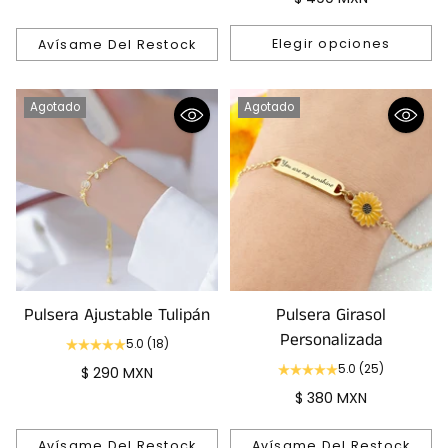
Elegir opciones
Avísame Del Restock
Cantidad
Agotado
Agotado
Pulsera Ajustable Tulipán
Pulsera Girasol
Personalizada
5.0
(18)
5.0
(25)
$ 290 MXN
$ 380 MXN
Avísame Del Restock
Avísame Del Restock