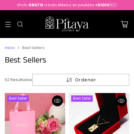
Envío
GRATIS
a todo México en pedidos
+$1200
🇲🇽
Inicio
Best Sellers
Best Sellers
Ordenar
52 Resultados
Best Seller
Best Seller