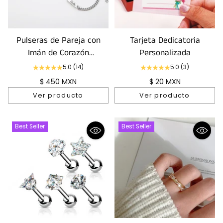
Pulseras de Pareja con
Tarjeta Dedicatoria
Imán de Corazón
Personalizada
Personalizada
5.0
(14)
5.0
(3)
$ 450 MXN
$ 20 MXN
Ver producto
Ver producto
Best Seller
Best Seller