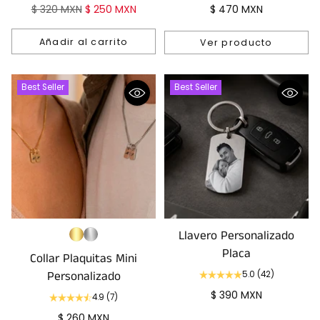
Precio
$ 320 MXN
$ 250 MXN
$ 470 MXN
habitual
Añadir al carrito
Ver producto
Cantidad
Best Seller
Best Seller
Llavero Personalizado
Placa
Collar Plaquitas Mini
Personalizado
5.0
(42)
$ 390 MXN
4.9
(7)
$ 260 MXN