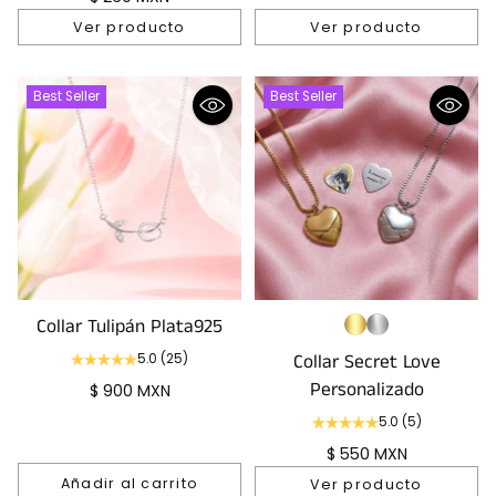
Ver producto
Ver producto
Best Seller
Best Seller
Collar Tulipán Plata925
Collar Secret Love
5.0
(25)
Personalizado
$ 900 MXN
5.0
(5)
$ 550 MXN
Añadir al carrito
Ver producto