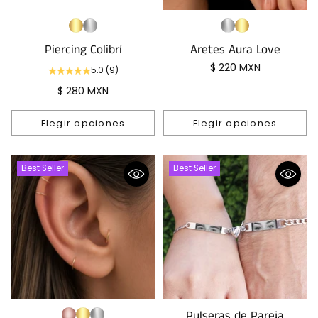
Piercing Colibrí
Aretes Aura Love
$ 220 MXN
5.0
(9)
$ 280 MXN
Elegir opciones
Elegir opciones
Cantidad
Cantidad
Best Seller
Best Seller
Pulseras de Pareja