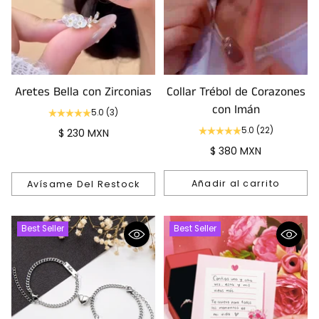
Aretes Bella con Zirconias
Collar Trébol de Corazones
con Imán
5.0
(3)
5.0
(22)
$ 230 MXN
$ 380 MXN
Añadir al carrito
Avísame Del Restock
Cantidad
Best Seller
Best Seller