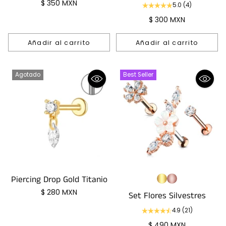
$ 350 MXN
5.0
(4)
$ 300 MXN
Añadir al carrito
Añadir al carrito
Cantidad
Cantidad
Agotado
Best Seller
Piercing Drop Gold Titanio
$ 280 MXN
Set Flores Silvestres
4.9
(21)
$ 490 MXN