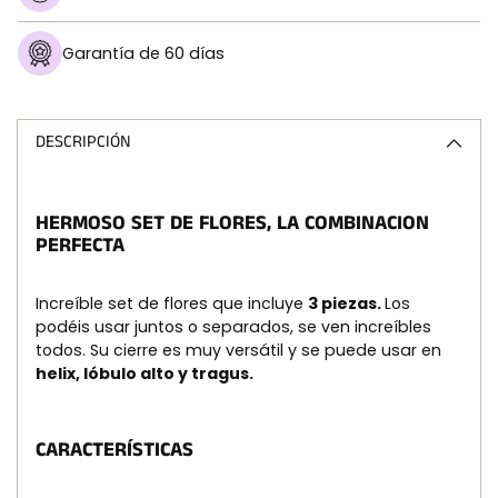
Garantía de 60 días
Añadir
un
producto
DESCRIPCIÓN
a
la
cesta
HERMOSO SET DE FLORES, LA COMBINACION
PERFECTA
Increíble set de flores que incluye
3 piezas.
Los
podéis usar juntos o separados, se ven increíbles
todos.
Su cierre es muy versátil y se puede usar en
helix, lóbulo alto y tragus.
CARACTERÍSTICAS