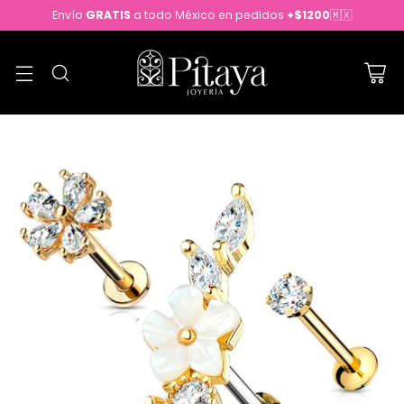
Envío
GRATIS
a todo México en pedidos
+$1200
🇲🇽