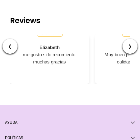
Reviews
❮
❯
Elizabeth
Césa
me gusto si lo recomiento.
Muy buen product
muchas gracias
calidad y a
AYUDA
POLÍTICAS