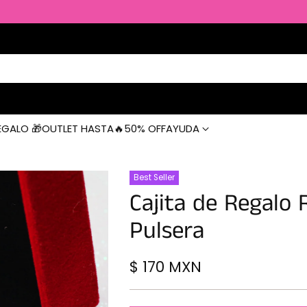
EGALO 🎁
OUTLET HASTA🔥50% OFF
AYUDA
Best Seller
Cajita de Regalo 
Pulsera
$ 170 MXN
Precio
habitual