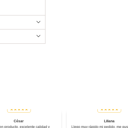
César
Liliana
n producto, excelente calidad y
Llego muy rápido mi pedido, me gust