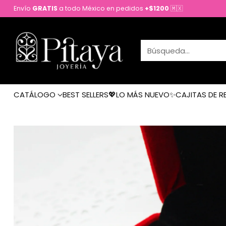
Envío
GRATIS
a todo México en pedidos
+$1200
🇲🇽
Búsqueda…
CATÁLOGO
BEST SELLERS💖
LO MÁS NUEVO✨
CAJITAS DE R