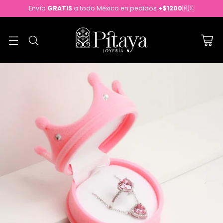
Envío
GRATIS
a todo México en pedidos
+$1200
🇲🇽