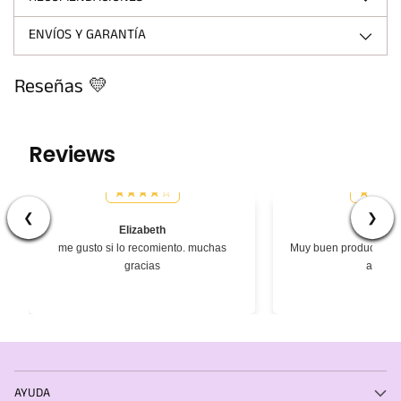
ENVÍOS Y GARANTÍA
Reseñas 💛
Reviews
❮
❯
Elizabeth
Césa
me gusto si lo recomiento. muchas
Muy buen producto, ex
gracias
atenci
AYUDA