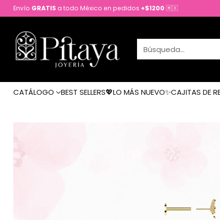
Envío
GRATIS
a todo México en pedidos
+$1200
🇲🇽
Búsqueda…
CATÁLOGO
BEST SELLERS💖
LO MÁS NUEVO✨
CAJITAS DE R