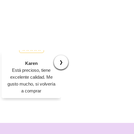
❯
Karen
Jhovanny
Está precioso, tiene
Muy buena calidad,
excelente calidad. Me
excelente producto 100%
gusto mucho, si volvería
confiable
a comprar