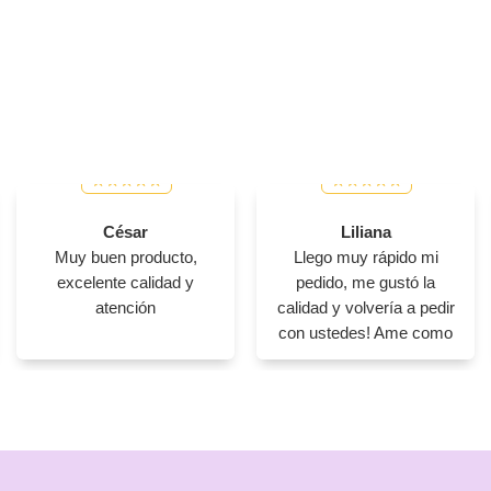
César
Liliana
Muy buen producto,
Llego muy rápido mi
excelente calidad y
pedido, me gustó la
atención
calidad y volvería a pedir
con ustedes! Ame como
se ve mi producto en
físico 😊