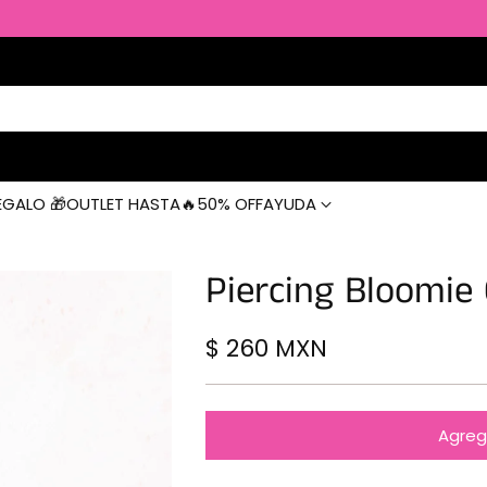
EGALO 🎁
OUTLET HASTA🔥50% OFF
AYUDA
Piercing Bloomie
$ 260 MXN
Precio
habitual
Agrega