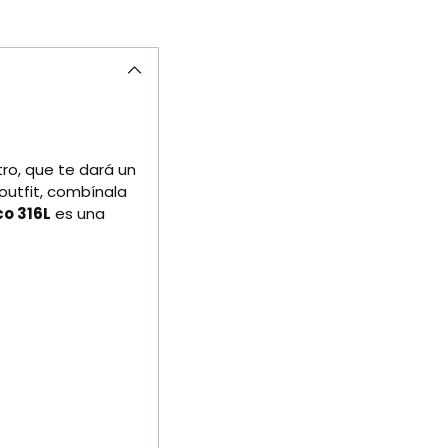
un
producto
a
la
cesta
ro, que te dará un
 outfit, combínala
co 316L
es una