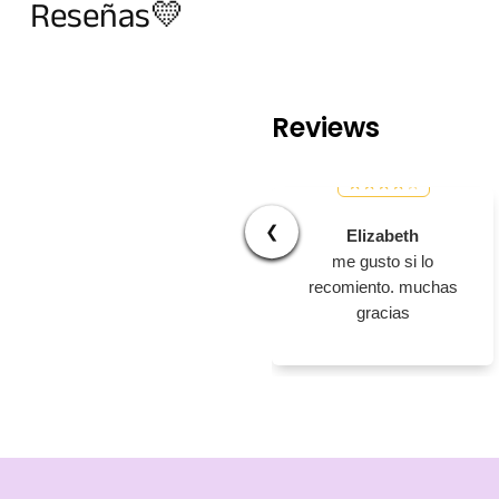
Reseñas💛
Reviews
❮
Elizabeth
me gusto si lo
recomiento. muchas
gracias