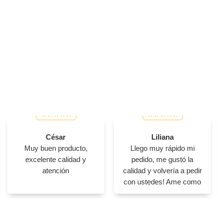
César
Liliana
Muy buen producto,
Llego muy rápido mi
excelente calidad y
pedido, me gustó la
atención
calidad y volvería a pedir
con ustedes! Ame como
se ve mi producto en
físico 😊