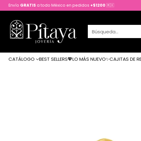
Envío
GRATIS
a todo México en pedidos
+$1200
🇲🇽
Búsqueda…
CATÁLOGO
BEST SELLERS💖
LO MÁS NUEVO✨
CAJITAS DE R