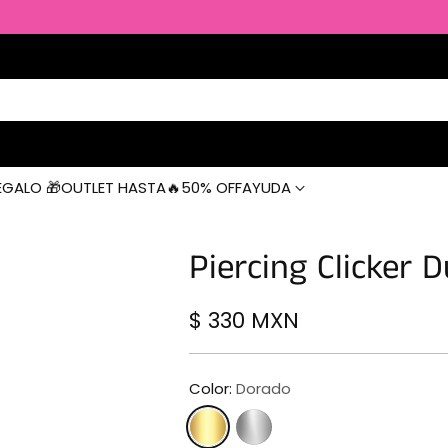
EGALO 🎁
OUTLET HASTA🔥50% OFF
AYUDA
Piercing Clicker 
$ 330 MXN
Precio
habitual
Color:
Dorado