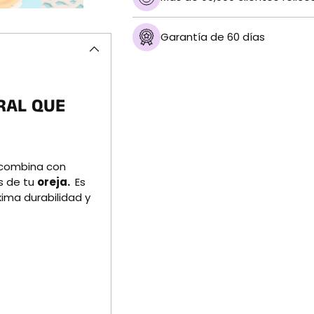
Garantía de 60 días
Añadir
un
producto
RAL QUE
a
la
cesta
y combina con
es de tu
oreja.
Es
ima durabilidad y