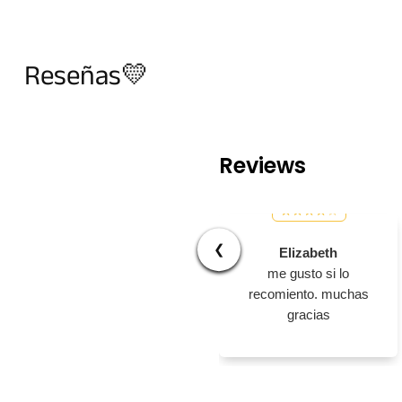
Reseñas💛
Reviews
❮
Elizabeth
me gusto si lo
recomiento. muchas
gracias