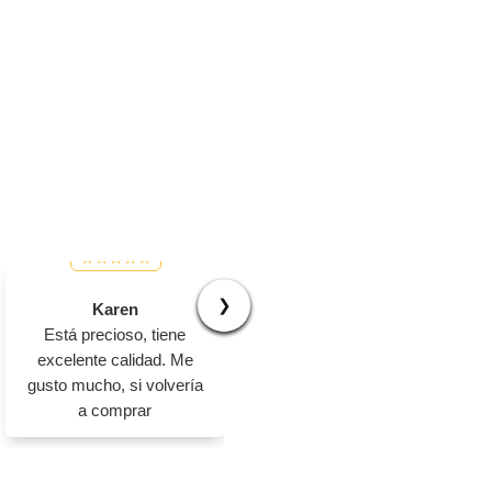
❯
Karen
Jhovanny
Está precioso, tiene
Muy buena calidad,
excelente calidad. Me
excelente producto 100%
gusto mucho, si volvería
confiable
a comprar