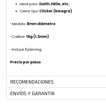
Ideal para
D
aith, Hélix, etc.
Cierre tipo
Clicker (bisagra)
-Medida:
8
mm diámetro
-Calibre:
16
g (1.2mm)
-Incluye
1
piercing.
Precio por pieza
RECOMENDACIONES
ENVÍOS Y GARANTÍA