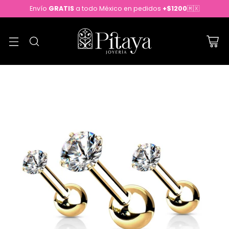
Envío
GRATIS
a todo México en pedidos
+$1200
🇲🇽