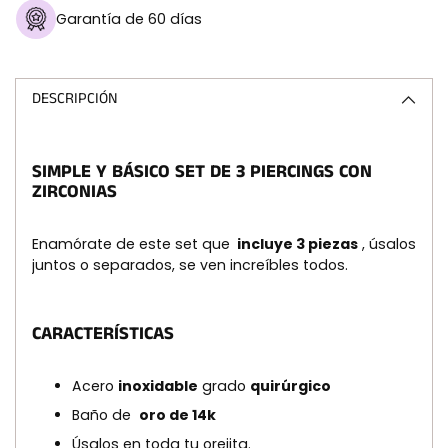
Garantía de 60 días
Añadir
un
producto
DESCRIPCIÓN
a
la
cesta
SIMPLE Y BÁSICO SET DE 3 PIERCINGS CON
ZIRCONIAS
Enamórate de este set que
incluye 3 piezas
, úsalos
juntos o separados, se ven increíbles todos.
CARACTERÍSTICAS
Acero
inoxidable
grado
quirúrgico
Baño de
oro de 14k
Úsalos en toda tu orejita.