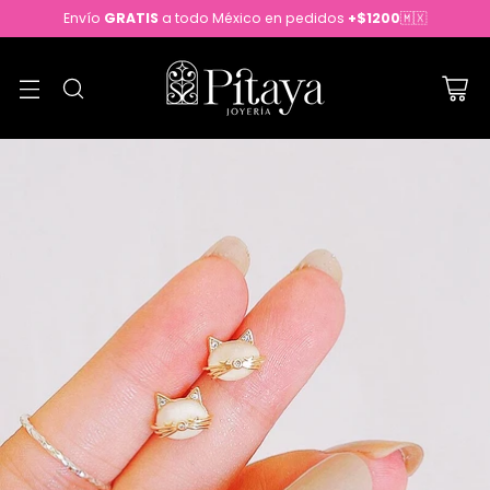
Envío
GRATIS
a todo México en pedidos
+$1200
🇲🇽