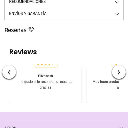
RECOMENDACIONES
ENVÍOS Y GARANTÍA
Reseñas 💛
Reviews
❮
❯
Elizabeth
Césa
me gusto si lo recomiento. muchas
Muy buen producto, ex
gracias
atenci
AYUDA