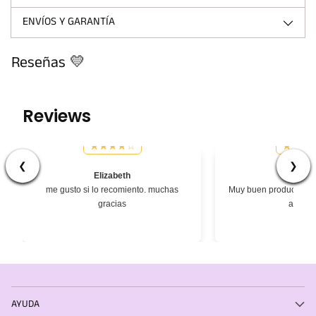
ENVÍOS Y GARANTÍA
Reseñas 💛
Reviews
❮
❯
Elizabeth
Césa
me gusto si lo recomiento. muchas
Muy buen producto, ex
gracias
atenci
AYUDA