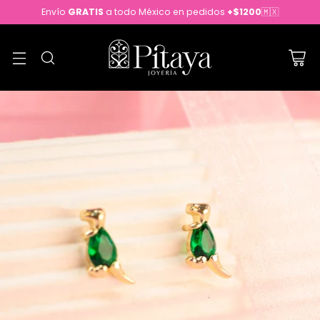
Envío
GRATIS
a todo México en pedidos
+$1200
🇲🇽