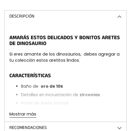
Añadir
un
producto
DESCRIPCIÓN
a
la
cesta
AMARÁS ESTOS DELICADOS Y BONITOS ARETES
DE DINOSAURIO
Si eres amante de los dinosaurios,
debes agregar a
tu colección estos aretitos lindos.
CARACTERÍSTICAS
Baño de
oro de 10k
Detalles en incrustación de
zirconias
Poste de Arete normal
Precio por par a elegir Verde o Morado
Mostrar más
RECOMENDACIONES