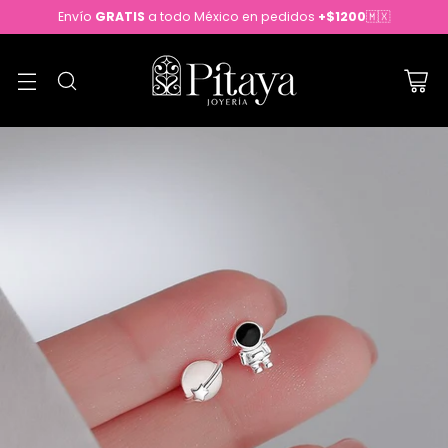
Envío
GRATIS
a todo México en pedidos
+$1200
🇲🇽