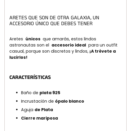
a
la
cesta
ARETES QUE SON DE OTRA GALAXIA, UN
ACCESORIO ÚNICO QUE DEBES TENER
Aretes
únicos
que amarás, estos lindos
astronautas son el
accesorio ideal
para un outfit
casual, porque son discretos y lindos,
¡A
trévete a
lucirlos!
CARACTERÍSTICAS
Baño de
plata 925
Incrustación de
ópalo blanco
Aguja
de Plata
Cierre mariposa