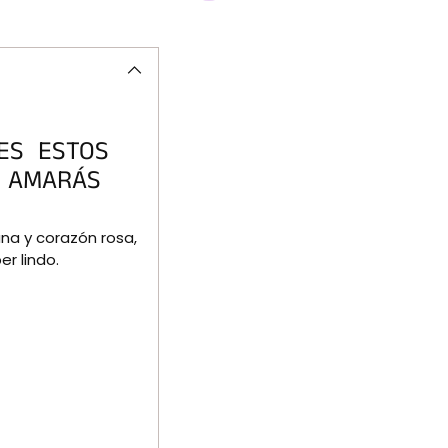
Añadir
un
producto
a
la
cesta
LES ESTOS
S AMARÁS
una y corazón rosa,
r lindo.