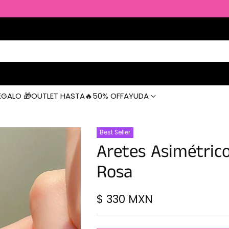
EGALO 🎁
OUTLET HASTA🔥50% OFF
AYUDA
Best Seller
Aretes Asimétric
Rosa
$ 330 MXN
Precio
habitual