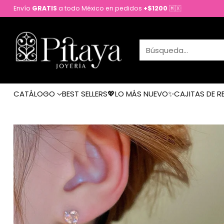
Envío
GRATIS
a todo México en pedidos
+$1200
🇲🇽
Búsqueda…
CATÁLOGO
BEST SELLERS💖
LO MÁS NUEVO✨
CAJITAS DE R